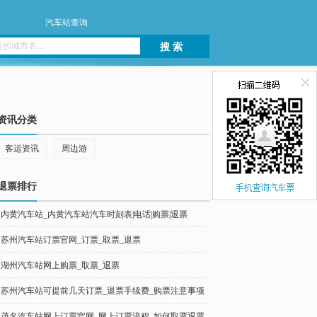
汽车站查询
搜 索
资讯分类
客运资讯
周边游
退票排行
内黄汽车站_内黄汽车站汽车时刻表|电话|购票|退票
苏州汽车站订票官网_订票_取票_退票
湖州汽车站网上购票_取票_退票
苏州汽车站可提前几天订票_退票手续费_购票注意事项
茂名汽车站网上订票官网_网上订票流程_如何取票退票