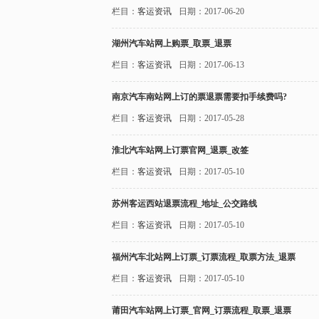
栏目：
客运资讯
日期：2017-06-20
湖州汽车站网上购票_取票_退票
栏目：
客运资讯
日期：2017-06-13
南京汽车南站网上订的票退票需要扣手续费吗?
栏目：
客运资讯
日期：2017-05-28
淮北汽车站网上订票官网_退票_改签
栏目：
客运资讯
日期：2017-05-10
苏州客运西站退票流程_地址_公交路线
栏目：
客运资讯
日期：2017-05-10
福州汽车北站网上订票_订票流程_取票方法_退票
栏目：
客运资讯
日期：2017-05-10
莆田汽车站网上订票_官网_订票流程_取票_退票