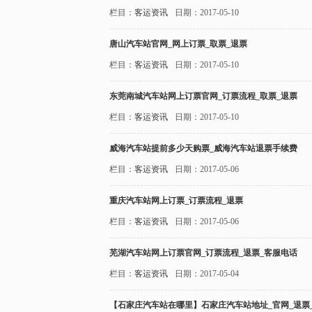
栏目：
客运资讯
日期：2017-05-10
唐山汽车站官网_网上订票_取票_退票
栏目：
客运资讯
日期：2017-05-10
东莞南城汽车站网上订票官网_订票流程_取票_退票
栏目：
客运资讯
日期：2017-05-10
威海汽车站提前多少天购票_威海汽车站退票手续费
栏目：
客运资讯
日期：2017-05-06
重庆汽车站网上订票_订票流程_退票
栏目：
客运资讯
日期：2017-05-06
芜湖汽车站网上订票官网_订票流程_退票_客服电话
栏目：
客运资讯
日期：2017-05-04
【石家庄汽车站在哪里】石家庄汽车站地址_官网_退票