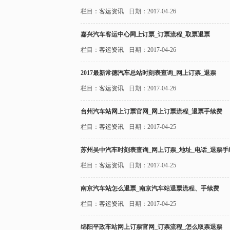
栏目：
客运资讯
日期：2017-04-26
嘉兴汽车客运中心网上订票_订票流程_取票退票
栏目：
客运资讯
日期：2017-04-26
2017最新常德汽车总站时刻表查询_网上订票_退票
栏目：
客运资讯
日期：2017-04-26
台州汽车站网上订票官网_网上订票流程_退票手续费
栏目：
客运资讯
日期：2017-04-25
苏州吴中汽车时刻表查询_网上订票_地址_电话_退票手
栏目：
客运资讯
日期：2017-04-25
南京汽车站怎么退票_南京汽车站退票流程、手续费
栏目：
客运资讯
日期：2017-04-25
绵阳平政车站网上订票官网_订票流程_怎么取票退票