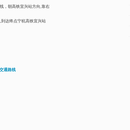
福线，朝高铁宜兴站方向,靠右
0米,到达终点宁杭高铁宜兴站
_交通路线