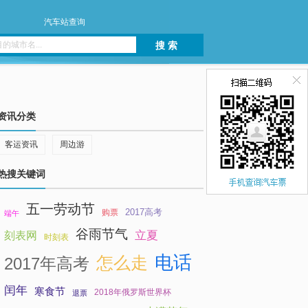
汽车站查询
搜 索
资讯分类
客运资讯
周边游
热搜关键词
五一劳动节
2017高考
购票
端午
谷雨节气
立夏
刻表网
时刻表
电话
怎么走
2017年高考
闰年
寒食节
2018年俄罗斯世界杯
退票