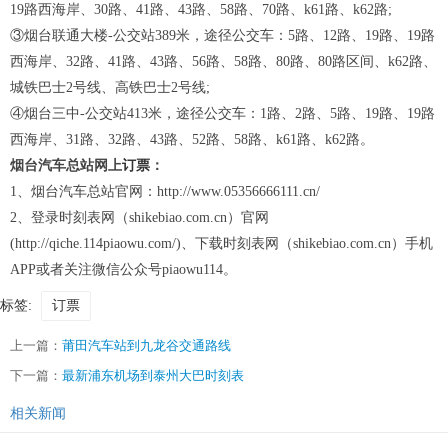
19路西海岸、30路、41路、43路、58路、70路、k61路、k62路;
③烟台联通大楼-公交站389米，途径公交车：5路、12路、19路、19路
西海岸、32路、41路、43路、56路、58路、80路、80路区间、k62路、
城铁巴士2号线、高铁巴士2号线;
④烟台三中-公交站413米，途径公交车：1路、2路、5路、19路、19路
西海岸、31路、32路、43路、52路、58路、k61路、k62路。
烟台汽车总站网上
订票
：
1、烟台汽车总站官网：http://www.05356666111.cn/
2、登录时刻表网（shikebiao.com.cn）官网
(http://qiche.114piaowu.com/)、下载时刻表网（shikebiao.com.cn）手机
APP或者关注微信公众号piaowu114。
标签:
订票
上一篇：
莆田汽车站到九龙谷交通路线
下一篇：
最新浦东机场到泰州大巴时刻表
相关新闻