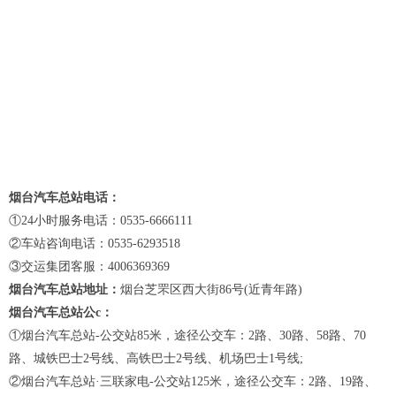
烟台汽车总站电话：
①24小时服务电话：0535-6666111
②车站咨询电话：0535-6293518
③交运集团客服：4006369369
烟台汽车总站地址：
烟台芝罘区西大街86号(近青年路)
烟台汽车总站公c：
①烟台汽车总站-公交站85米，途径公交车：2路、30路、58路、70
路、城铁巴士2号线、高铁巴士2号线、机场巴士1号线;
②烟台汽车总站·三联家电-公交站125米，途径公交车：2路、19路、