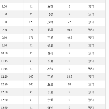
8:00
41
友谊
9
预订
8:30
41
飞碟
9
预订
9:00
129
少林
22
预订
9:30
371
亚星
49.5
预订
9:30
371
宇通
49.5
预订
9:30
41
长鹿
9
预订
10:00
41
舒弛
9
预订
11:15
41
长鹿
9
预订
11:15
41
友谊
9
预订
12:20
105
宇通
18.5
预订
12:20
105
亚星
18
预订
12:30
41
长鹿
9
预订
12:30
41
宇通
9
预订
12:30
41
舒弛
9
预订