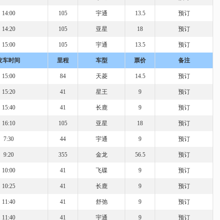
14:00
105
宇通
13.5
预订
14:20
105
亚星
18
预订
15:00
105
宇通
13.5
预订
发车时间
里程
车型
票价
备注
15:00
84
天菱
14.5
预订
15:20
41
星王
9
预订
15:40
41
长鹿
9
预订
16:10
105
亚星
18
预订
7:30
44
宇通
9
预订
9:20
355
金龙
56.5
预订
10:00
41
飞碟
9
预订
10:25
41
长鹿
9
预订
11:40
41
舒弛
9
预订
11:40
41
宇通
9
预订