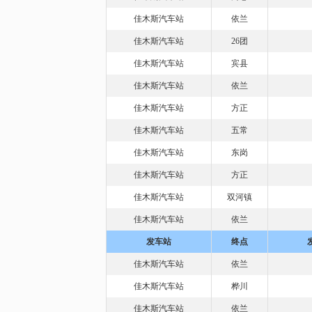
佳木斯汽车站
依兰
佳木斯汽车站
26团
佳木斯汽车站
宾县
佳木斯汽车站
依兰
佳木斯汽车站
方正
佳木斯汽车站
五常
佳木斯汽车站
东岗
佳木斯汽车站
方正
佳木斯汽车站
双河镇
佳木斯汽车站
依兰
发车站
终点
佳木斯汽车站
依兰
佳木斯汽车站
桦川
佳木斯汽车站
依兰