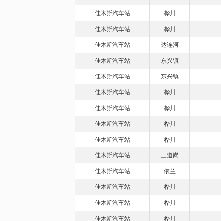
佳木斯汽车站
桦川
佳木斯汽车站
桦川
佳木斯汽车站
达连河
佳木斯汽车站
东兴镇
佳木斯汽车站
东兴镇
佳木斯汽车站
桦川
佳木斯汽车站
桦川
佳木斯汽车站
桦川
佳木斯汽车站
桦川
佳木斯汽车站
三道岗
佳木斯汽车站
依兰
佳木斯汽车站
桦川
佳木斯汽车站
桦川
佳木斯汽车站
桦川