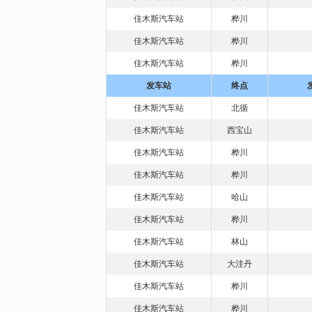
佳木斯汽车站
桦川
佳木斯汽车站
桦川
佳木斯汽车站
桦川
发车站
终点
佳木斯汽车站
北循
佳木斯汽车站
西宝山
佳木斯汽车站
桦川
佳木斯汽车站
桦川
佳木斯汽车站
哈山
佳木斯汽车站
桦川
佳木斯汽车站
林山
佳木斯汽车站
大洼丹
佳木斯汽车站
桦川
佳木斯汽车站
桦川