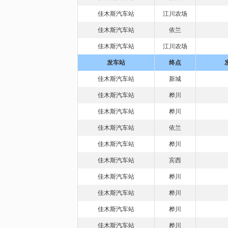
佳木斯汽车站
江川农场
佳木斯汽车站
依兰
佳木斯汽车站
江川农场
发车站
终点
佳木斯汽车站
新城
佳木斯汽车站
桦川
佳木斯汽车站
桦川
佳木斯汽车站
依兰
佳木斯汽车站
桦川
佳木斯汽车站
宾西
佳木斯汽车站
桦川
佳木斯汽车站
桦川
佳木斯汽车站
桦川
佳木斯汽车站
桦川