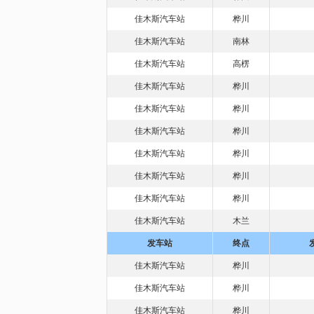
佳木斯汽车站
桦川
佳木斯汽车站
南林
佳木斯汽车站
高楞
佳木斯汽车站
桦川
佳木斯汽车站
桦川
佳木斯汽车站
桦川
佳木斯汽车站
桦川
佳木斯汽车站
桦川
佳木斯汽车站
桦川
佳木斯汽车站
木兰
发车站
终点
佳木斯汽车站
桦川
佳木斯汽车站
桦川
佳木斯汽车站
桦川