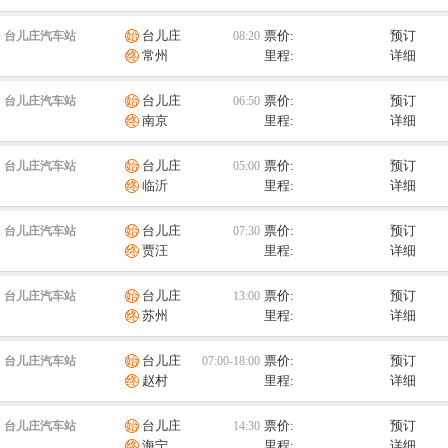
台儿庄
票价:
预订
台儿庄汽车站
常州
里程:
详细
台儿庄
票价:
预订
台儿庄汽车站
南京
里程:
详细
台儿庄
票价:
预订
台儿庄汽车站
临沂
里程:
详细
台儿庄
票价:
预订
台儿庄汽车站
贾汪
里程:
详细
台儿庄
票价:
预订
台儿庄汽车站
苏州
里程:
详细
台儿庄
票价:
预订
台儿庄汽车站
赵村
里程:
详细
台儿庄
票价:
预订
台儿庄汽车站
海宁
里程:
详细