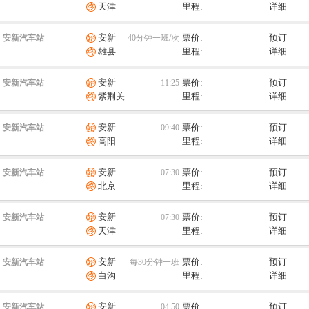
天津
里程:
详细
安新
票价:
预订
安新汽车站
雄县
里程:
详细
安新
票价:
预订
安新汽车站
紫荆关
里程:
详细
安新
票价:
预订
安新汽车站
高阳
里程:
详细
安新
票价:
预订
安新汽车站
北京
里程:
详细
安新
票价:
预订
安新汽车站
天津
里程:
详细
安新
票价:
预订
安新汽车站
白沟
里程:
详细
安新
票价:
预订
安新汽车站