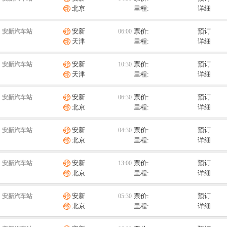
北京
里程:
详细
安新
票价:
预订
安新汽车站
天津
里程:
详细
安新
票价:
预订
安新汽车站
天津
里程:
详细
安新
票价:
预订
安新汽车站
北京
里程:
详细
安新
票价:
预订
安新汽车站
北京
里程:
详细
安新
票价:
预订
安新汽车站
北京
里程:
详细
安新
票价:
预订
安新汽车站
北京
里程:
详细