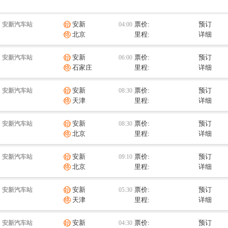
安新
票价:
预订
安新汽车站
北京
里程:
详细
安新
票价:
预订
安新汽车站
石家庄
里程:
详细
安新
票价:
预订
安新汽车站
天津
里程:
详细
安新
票价:
预订
安新汽车站
北京
里程:
详细
安新
票价:
预订
安新汽车站
北京
里程:
详细
安新
票价:
预订
安新汽车站
天津
里程:
详细
安新
票价:
预订
安新汽车站