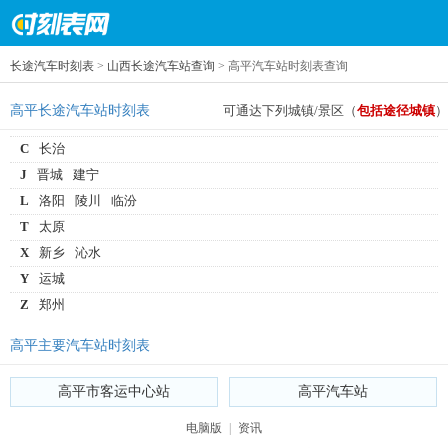
长途汽车时刻表
>
山西长途汽车站查询
> 高平汽车站时刻表查询
高平长途汽车站时刻表
可通达下列城镇/景区（
包括途径城镇
）
C
长治
J
晋城
建宁
L
洛阳
陵川
临汾
T
太原
X
新乡
沁水
Y
运城
Z
郑州
高平主要汽车站时刻表
高平市客运中心站
高平汽车站
电脑版
|
资讯