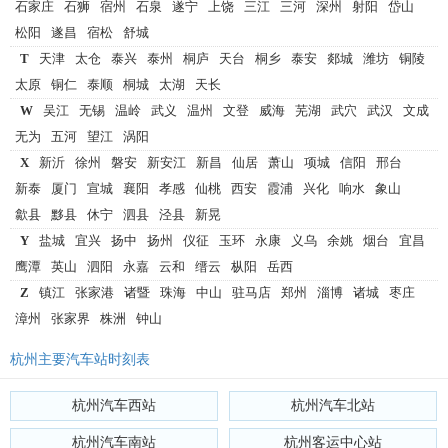
石家庄
石狮
宿州
石泉
遂宁
上饶
三江
三河
深州
射阳
岱山
松阳
遂昌
宿松
舒城
T
天津
太仓
泰兴
泰州
桐庐
天台
桐乡
泰安
郯城
潍坊
铜陵
太原
铜仁
泰顺
桐城
太湖
天长
W
吴江
无锡
温岭
武义
温州
文登
威海
芜湖
武穴
武汉
文成
无为
五河
望江
涡阳
X
新沂
徐州
磐安
新安江
新昌
仙居
萧山
项城
信阳
邢台
新泰
厦门
宣城
襄阳
孝感
仙桃
西安
霞浦
兴化
响水
象山
歙县
黟县
休宁
泗县
泾县
新晃
Y
盐城
宜兴
扬中
扬州
仪征
玉环
永康
义乌
余姚
烟台
宜昌
鹰潭
英山
泗阳
永嘉
云和
缙云
枞阳
岳西
Z
镇江
张家港
诸暨
珠海
中山
驻马店
郑州
淄博
诸城
枣庄
漳州
张家界
株洲
钟山
杭州主要汽车站时刻表
杭州汽车西站
杭州汽车北站
杭州汽车南站
杭州客运中心站