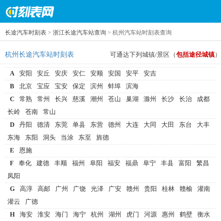
长途汽车时刻表
>
浙江长途汽车站查询
> 杭州汽车站时刻表查询
杭州长途汽车站时刻表
可通达下列城镇/景区（
包括途径城镇
）
A
安阳
安丘
安庆
安仁
安顺
安国
安平
安吉
B
北京
宝应
宝安
保定
滨州
蚌埠
滨海
C
常熟
常州
长兴
慈溪
潮州
苍山
巢湖
滁州
长沙
长治
成都
长岭
苍南
常山
D
丹阳
德清
东莞
单县
东营
德州
大连
大同
大田
东台
大丰
东海
东阳
洞头
当涂
东至
旌德
E
恩施
F
奉化
建德
丰顺
福州
阜阳
福安
福鼎
阜宁
丰县
富阳
繁昌
凤阳
G
高淳
高邮
广州
广饶
光泽
广安
赣州
贵阳
桂林
赣榆
灌南
灌云
广德
H
海安
淮安
海门
海宁
杭州
湖州
虎门
河源
惠州
鹤壁
衡水