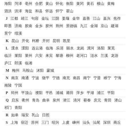
海阳
菏泽
亳州
合肥
黄山
怀化
衡阳
黄冈
黄石
横山
黄梅
泗洪
洪泽
海盐
和县
怀远
怀宁
霍山
J
江都
靖江
句容
金坛
江阴
姜堰
金华
嘉善
江山
嘉兴
焦作
即墨
济南
胶南
金乡
胶州
荆州
景德镇
九江
金湖
京山
建湖
景宁
绩溪
K
昆山
开化
柯桥
开封
昆明
凯里
L
溧水
溧阳
连云港
临海
乐清
丽水
龙岗
漯河
洛阳
莱芜
临沂
莱阳
莱州
六安
来宾
黎塘
柳州
老河口
涟水
兰溪
龙游
庐江
郎溪
临湘
M
梅州
马鞍山
沭阳
蒙城
N
南京
南通
宁波
饶平
宁德
南充
南昌
南宁
宁晋
睢宁
宁海
南陵
宁国
P
邳州
平顶山
濮阳
平邑
浦城
莆田
萍乡
平湖
浦江
平阳
Q
启东
衢州
青岛
曲阜
泉州
潜江
清河
蕲春
庆元
青田
潜山
祁门
青阳
R
如皋
瑞安
乳山
日照
S
上海
宿迁
苏州
三门
绍兴
上虞
嵊州
汕头
汕尾
深圳
商丘