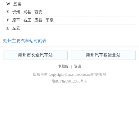
W
五寨
X
忻州
兴县
西安
Y
原平
右玉
应县
阳泉
Z
左云
朔州主要汽车站时刻表
朔州市长途汽车站
朔州汽车客运北站
电脑版
|
资讯
版权所有 Copyright © m.shikebiao.net时刻表网
鄂ICP备09012053号-6