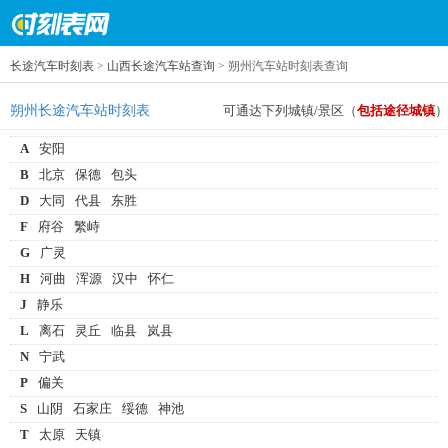
长途汽车时刻表
>
山西长途汽车站查询
> 朔州汽车站时刻表查询
朔州长途汽车站时刻表
可通达下列城镇/景区（
包括途径城镇
）
A
安阳
B
北京
保德
包头
D
大同
代县
东胜
F
府谷
繁峙
G
广灵
H
河曲
浑源
汉中
怀仁
J
静乐
L
离石
灵丘
临县
岚县
N
宁武
P
偏关
S
山阴
石家庄
绥德
神池
T
太原
天镇