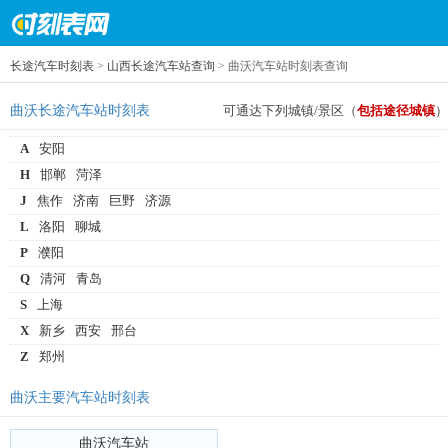
长途汽车时刻表
>
山西长途汽车站查询
> 曲沃汽车站时刻表查询
曲沃长途汽车站时刻表
可通达下列城镇/景区（
包括途径城镇
）
A
安阳
H
邯郸
菏泽
J
焦作
济南
巨野
济源
L
洛阳
聊城
P
濮阳
Q
清河
青岛
S
上海
X
新乡
西安
邢台
Z
郑州
曲沃主要汽车站时刻表
曲沃汽车站