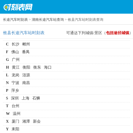
长途汽车时刻表
>
湖南长途汽车站查询
> 攸县汽车站时刻表查询
攸县长途汽车站时刻表
可通达下列城镇/景区（
包括途径城镇
）
C
长沙
郴州
F
佛山
番禺
G
广州
H
黄江
衡阳
衡东
海口
L
龙岗
涟源
N
宁波
南昌
P
萍乡
S
深圳
上海
石狮
T
台州
W
温州
X
厦门
湘潭
新会
Y
耒阳