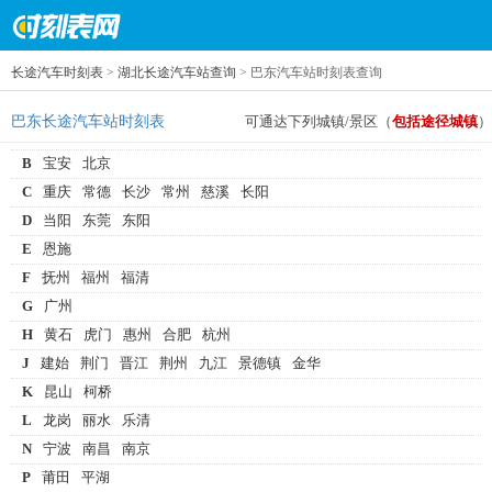
长途汽车时刻表
>
湖北长途汽车站查询
> 巴东汽车站时刻表查询
巴东长途汽车站时刻表
可通达下列城镇/景区（
包括途径城镇
）
B
宝安
北京
C
重庆
常德
长沙
常州
慈溪
长阳
D
当阳
东莞
东阳
E
恩施
F
抚州
福州
福清
G
广州
H
黄石
虎门
惠州
合肥
杭州
J
建始
荆门
晋江
荆州
九江
景德镇
金华
K
昆山
柯桥
L
龙岗
丽水
乐清
N
宁波
南昌
南京
P
莆田
平湖