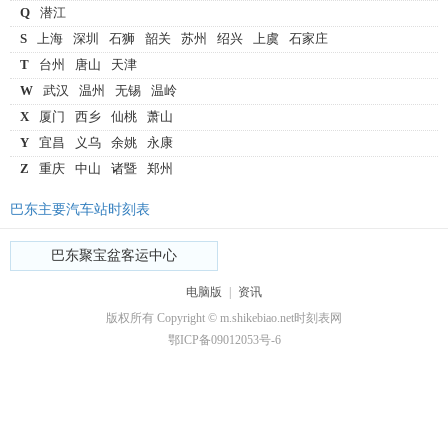
Q
潜江
S
上海
深圳
石狮
韶关
苏州
绍兴
上虞
石家庄
T
台州
唐山
天津
W
武汉
温州
无锡
温岭
X
厦门
西乡
仙桃
萧山
Y
宜昌
义乌
余姚
永康
Z
重庆
中山
诸暨
郑州
巴东主要汽车站时刻表
巴东聚宝盆客运中心
电脑版
|
资讯
版权所有 Copyright © m.shikebiao.net时刻表网
鄂ICP备09012053号-6