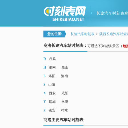
长途汽车时刻表
您的位置:
长途汽车时刻表
>
陕西长途汽车站查
商洛长途汽车站时刻表：
可通达下列城镇/景区（
包
D
丹凤
H
渭南
黑山
L
洛阳
洛南
S
山阳
X
西安
咸阳
Y
运城
永济
Z
镇安
柞水
商洛主要汽车站时刻表